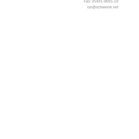
Fax: 05491-9665-19
isn@schweine.net