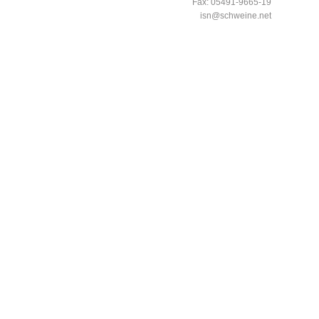
Fax: 05491-9665-19
isn@schweine.net