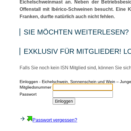
Eichelschweinmast an. Neben der Betriebsbesi
Offenstall mit Ibérico-Schweinen besucht. Eine
Franken, durfte natürlich auch nicht fehlen.
SIE MÖCHTEN WEITERLESEN?
EXKLUSIV FÜR MITGLIEDER! L
Falls Sie noch kein ISN Mitglied sind, können Sie sic
Ein­log­gen - Eichelschwein, Sonnenschein und Wein – Jun
Mitgliedsnummer
Passwort
Passwort vergessen?