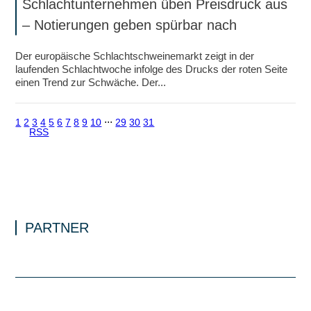
Schlachtunternehmen üben Preisdruck aus
– Notierungen geben spürbar nach
Der europäische Schlachtschweinemarkt zeigt in der
laufenden Schlachtwoche infolge des Drucks der roten Seite
einen Trend zur Schwäche. Der...
1
2
3
4
5
6
7
8
9
10
⋅⋅⋅
29
30
31
RSS
PARTNER