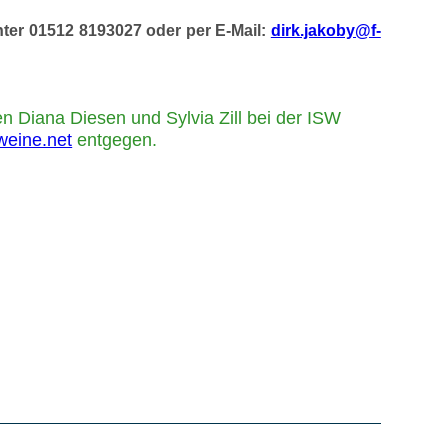
nter 01512 8193027 oder per
E-Mail:
dirk.jakoby@f-
n Diana Diesen und Sylvia Zill bei der ISW
weine.net
entgegen.